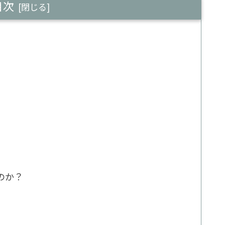
目次
のか？