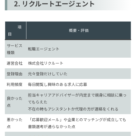
2. リクルートエージェント
項
概要・評価
目
サービス
転職エージェント
種類
運営会社
株式会社リクルート
登録理由
元々登録だけしていた
利用頻度
毎日閲覧し興味のある求人に応募
担当キャリアアドバイザーが内定まで親身に相談に乗っ
良かった
てもらえた
点
不在の時もアシスタントか代理の方が連絡をくれる
悪かった
「応募歓迎メール」や企業とのマッチングが成立しても
点
書類選考が通らなかった点