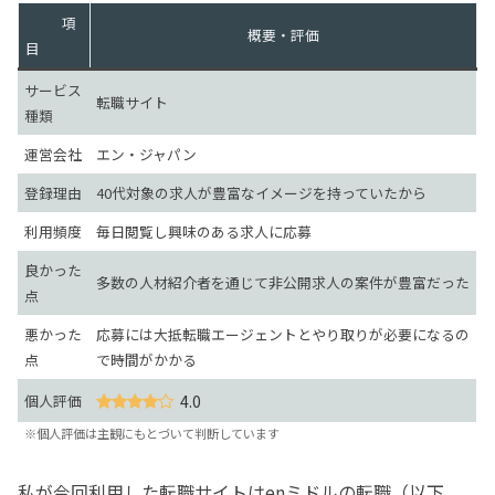
項
概要・評価
目
サービス
転職サイト
種類
運営会社
エン・ジャパン
登録理由
40代対象の求人が豊富なイメージを持っていたから
利用頻度
毎日閲覧し興味のある求人に応募
良かった
多数の人材紹介者を通じて非公開求人の案件が豊富だった
点
悪かった
応募には大抵転職エージェントとやり取りが必要になるの
点
で時間がかかる
個人評価
4.0
※個人評価は主観にもとづいて判断しています
私が今回利用した転職サイトはenミドルの転職（以下、